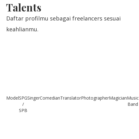
Talents
Daftar profilmu sebagai freelancers sesuai
keahlianmu.
Model
SPG
Singer
Comedian
Translator
Photographer
Magician
Music
/
Band
SPB