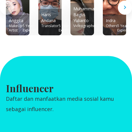
keyboard_arrow_left
keyboard_arrow_right
Muhammad
Haris
Bagus
Anggita
Andana
Yulianto
Indra
MakeUp
1 Year
Translator
5 Year
Videographer
2 Year
Others
5 Year
Artist
Experience
Experience
Experience
Experien
Influencer
Daftar dan manfaatkan media sosial kamu
sebagai influencer.