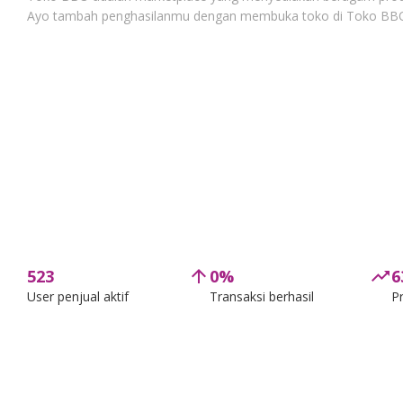
Ayo tambah penghasilanmu dengan membuka toko di Toko BB
523
arrow_upward
0%
trending_up
6
User penjual aktif
Transaksi berhasil
P