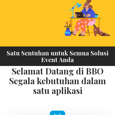
Our Services
keyboard_arrow_down
About Us
keyboard_arrow_down
Satu Sentuhan untuk Semua Solusi
Event Anda
Selamat Datang di BBO
Segala kebutuhan dalam
satu aplikasi