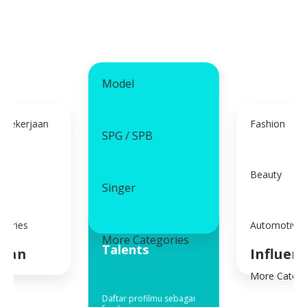
Model
 Pekerjaan
Fashion
SPG / SPB
Beauty
Singer
gories
Automotive
More Categories
Talents
jaan
Influen
More Catego
Daftar profilmu sebagai