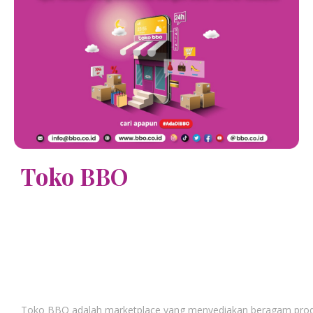
Toko BBO
Toko BBO adalah marketplace yang menyediakan beragam produ